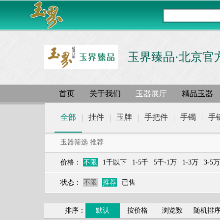
玉界臻品·北京官
首页
关于我们
玉器展厅
精品玉器
全部
挂件
玉牌
手把件
手镯
手
玉器筛选 推荐
价格：
不限
1千以下
1-5千
5千-1万
1-3万
3-5万
状态：
不限
推荐
已售
排序：
默认
按价格
浏览数
随机排