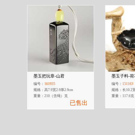
墨玉把玩章-山君
墨玉子料-荷
编号：
161935
编号：
151163
规格：高7.9宽2.9厚2.9cm
规格：长10.2宽
重量：210（含绳）克
重量：117.6克
已售出