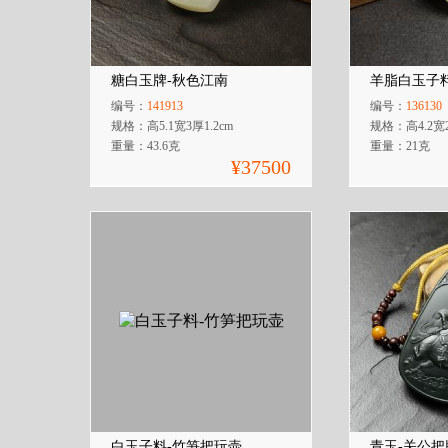
糖白玉牌-秋色江南
羊脂白玉子
编号：
141913
编号：
136130
规格：高5.1宽3厚1.2cm
规格：高4.2宽2
重量：43.6克
重量：21克
¥37500
白玉子料-竹笋把玩壶
青玉-关公把